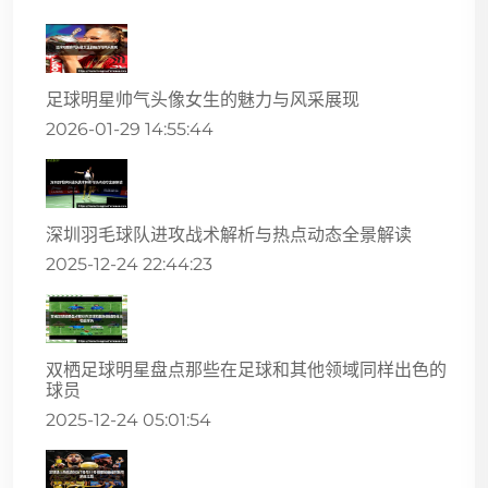
足球明星帅气头像女生的魅力与风采展现
2026-01-29 14:55:44
深圳羽毛球队进攻战术解析与热点动态全景解读
2025-12-24 22:44:23
双栖足球明星盘点那些在足球和其他领域同样出色的
球员
2025-12-24 05:01:54