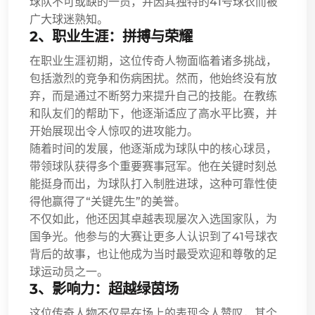
球队不可或缺的一员，并因其独特的41号球衣而被
广大球迷熟知。
2、职业生涯：拼搏与荣耀
在职业生涯初期，这位传奇人物面临着诸多挑战，
包括激烈的竞争和伤病困扰。然而，他始终没有放
弃，而是通过不断努力来提升自己的技能。在教练
和队友们的帮助下，他逐渐适应了高水平比赛，并
开始展现出令人惊叹的进攻能力。
随着时间的发展，他逐渐成为球队中的核心球员，
带领球队获得多个重要赛事冠军。他在关键时刻总
能挺身而出，为球队打入制胜进球，这种可靠性使
得他赢得了“关键先生”的美誉。
不仅如此，他还因其卓越表现屡次入选国家队，为
国争光。他参与的大赛让更多人认识到了41号球衣
背后的故事，也让他成为当时最受欢迎和尊敬的足
球运动员之一。
3、影响力：超越绿茵场
这位传奇人物不仅是在场上的表现令人赞叹，其个