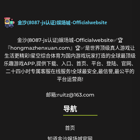
金沙(8087-js认证)娱场城-Officialwebsite✅🏆
『hongmazhenxuan.com』🏆✅是世界顶级真人游戏让
生活更精彩!星空综合体育为国内游戏玩家打造的全球最顶级
乐趣游戏APP,提供下载、入口、首页、平台、登陆、官网、
二十四小时专属客服在线服务!全球最安全,最信誉,最公平的
平台运营商!
邮箱:ruitz@163.com
导航
首页
知道金沙娱场城官网