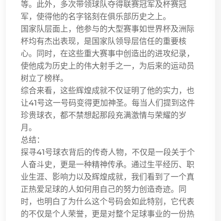
等。此外，多次带领球队夺得联赛冠军及杯赛冠
军，使得他的名字铭刻在俱乐部历史之上。
国家队层面上，他参与的大型赛事如世界杯及洲际
杯均有杰出表现，是国家队领导层信任的重要核
心。同时，在这些重大赛事中创造出的进攻纪录，
使他成为历史上的伟大射手之一，为后来的运动员
树立了榜样。
综合来看，这些辉煌成就不仅证明了他的实力，也
让41号这一号码变得更加神圣。每当人们提到这件
珍贵球衣，都不禁想起那段充满激情与荣耀的岁
月。
总结：
探寻41号球衣背后的传奇人物，不仅是一段关于个
人奋斗史，更是一种精神传承。通过生平经历、职
业生涯、影响力以及辉煌成就，我们看到了一个真
正热爱足球的人如何用自己的努力创造奇迹。同
时，也明白了为什么这个号码会如此特别，它代表
的不仅是个人荣誉，更是对整个足球事业的一份热