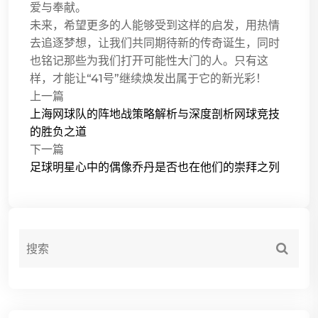
爱与奉献。
未来，希望更多的人能够受到这样的启发，用热情
去追逐梦想，让我们共同期待新的传奇诞生，同时
也铭记那些为我们打开可能性大门的人。只有这
样，才能让“41号”继续焕发出属于它的新光彩！
上一篇
上海网球队的阵地战策略解析与深度剖析网球竞技
的胜负之道
下一篇
足球明星心中的偶像乔丹是否也在他们的崇拜之列