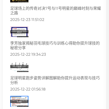
足球场上的传奇对决7号与11号明星的巅峰时刻与荣耀
之路
2025-12-23 11:51:02
李芳独家揭秘羽毛球技巧与训练心得助你提升球技的
秘密分享
2025-12-22 19:34:23
足球明星跑步姿势详解图解助你提升运动表现与技巧
分析
2025-12-22 01:56:18