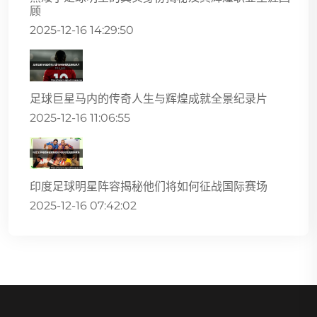
顾
2025-12-16 14:29:50
足球巨星马内的传奇人生与辉煌成就全景纪录片
2025-12-16 11:06:55
印度足球明星阵容揭秘他们将如何征战国际赛场
2025-12-16 07:42:02