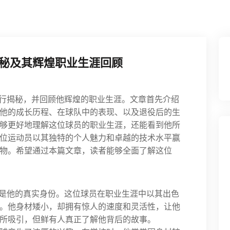
秘及其辉煌职业生涯回顾
进行揭秘，并回顾他辉煌的职业生涯。文章首先介绍
他的成长历程、在球队中的表现、以及退役后的生
够更好地理解这位球员的职业生涯，还能看到他所
位运动员以其独特的个人魅力和卓越的技术水平赢
物。希望通过本篇文章，读者能够全面了解这位
就是他的真实身份。这位球员在职业生涯中以其出色
。他身材矮小，却拥有惊人的速度和灵活性，让他
所吸引，但鲜有人真正了解他背后的故事。