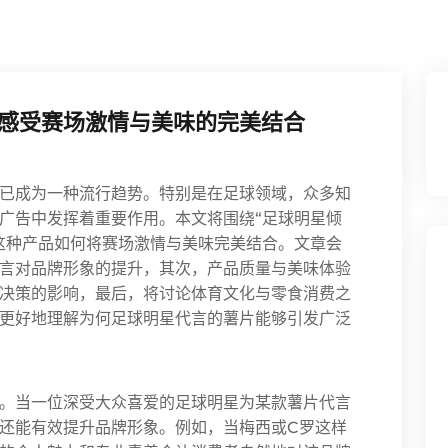
感受赛场激情与美味的完美结合
已成为一种流行趋势。特别是在足球领域，众多知
广告中发挥着重要作用。本文将围绕“足球明星倾
这种产品如何将赛场激情与美味完美结合。文章会
言对品牌形象的提升，其次，产品质量与美味体验
决策的影响，最后，将讨论体育文化与零食消费之
更好地理解为何足球明星代言的薯片能够引发广泛
。当一位深受大众喜爱的足球明星为某款薯片代言
还能有效提升品牌形象。例如，当梅西或C罗这样