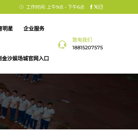
工作时间: 上午9点 - 下午6点
育明星
企业服务
致电我们
18815207575
到金沙娱场城官网入口