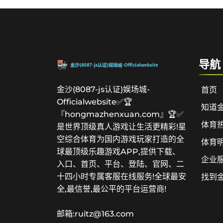
导航
金沙(8087-js认证)娱场城-
首页
Officialwebsite✅🏆
知道
『hongmazhenxuan.com』🏆✅
体育
是世界顶级真人游戏让生活更精彩!星
空综合体育为国内游戏玩家打造的全
体育
球最顶级乐趣游戏APP,提供下载、
企业
入口、首页、平台、登陆、官网、二
十四小时专属客服在线服务!全球最安
找到
全,最信誉,最公平的平台运营商!
邮箱:ruitz@163.com