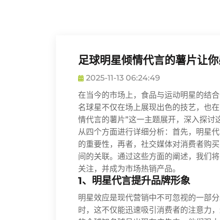
足球明星倾情代言的薯片让你
2025-11-13 06:24:49
在当今的市场上，食品与运动明星的结合
名球星不仅在场上展现出色的技艺，也在
情代言的薯片”这一主题展开，深入探讨
从四个方面进行详细分析：首先，明星代
的重要性，再者，社交媒体对消费者购买
间的关联。通过这些方面的阐述，我们将
关注，并成为市场热销产品。
1、明星代言提升品牌形象
明星效应是现代营销中不可忽视的一部分
时，这不仅能迅速吸引消费者的注意力，