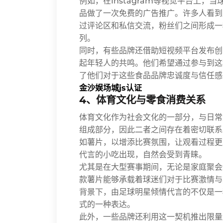
例如，在Instagram等视觉平台上
品做了一次免费的广告推广。许多人看到
过评论区和私信交流，粉丝们之间形成一
列。
同时，有些品牌还借助短视频平台发布创
起年轻人的共鸣。他们希望通过参与到这
了他们对于这些食品品牌忠诚度与信任感
金沙娱场城js认证
4、体育文化与零食消费关系
体育文化作为社会文化的一部分，与日常
组成部分，因此二者之间存在着密切联系
如薯片，以增添比赛氛围，让观看过程更
代言的小吃出现，自然会受到青睐。
尤其是在大型赛事期间，无论是家庭聚会
款薯片能够承载着球迷们对于比赛激情与
背景下，由足球明星倾情代言的不仅是一
式的一种表达。
此外，一些品牌还利用这一契机推出限量