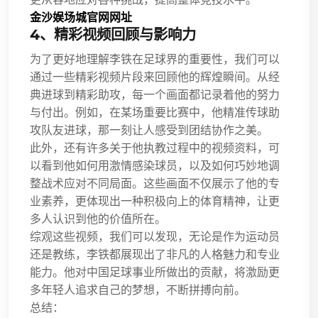
金沙娱场城官网网址
4、精彩视频回顾与影响力
为了更好地理解李铁在足球界的重要性，我们可以
通过一些精彩视频片段来回顾他的辉煌瞬间。从经
典进球到精彩助攻，每一个画面都记录着他的努力
与付出。例如，在某场重要比赛中，他精准传球助
攻队友进球，那一刻让人感受到团结协作之美。
此外，还有许多关于他执教过程中的视频资料，可
以看到他如何用激情感染球员，以及如何巧妙地调
整战术应对不同局面。这些画面不仅展示了他的专
业素养，更体现出一种积极向上的体育精神，让更
多人认识到他的价值所在。
综观这些视频，我们可以发现，无论是作为运动员
还是教练，李铁都展现出了非凡的人格魅力和专业
能力。他对中国足球事业所做出的贡献，将激励更
多年轻人追求自己的梦想，不断拼搏向前。
总结：