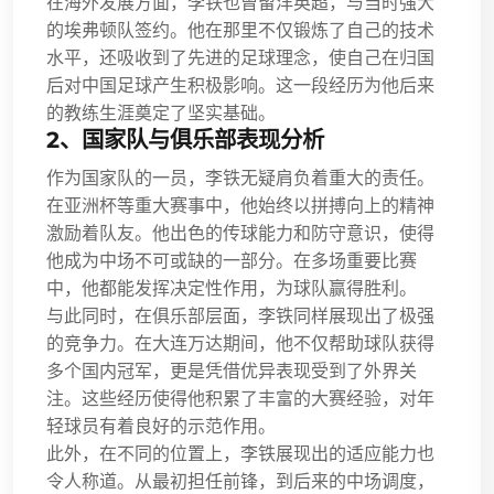
在海外发展方面，李铁也曾留洋英超，与当时强大
的埃弗顿队签约。他在那里不仅锻炼了自己的技术
水平，还吸收到了先进的足球理念，使自己在归国
后对中国足球产生积极影响。这一段经历为他后来
的教练生涯奠定了坚实基础。
2、国家队与俱乐部表现分析
作为国家队的一员，李铁无疑肩负着重大的责任。
在亚洲杯等重大赛事中，他始终以拼搏向上的精神
激励着队友。他出色的传球能力和防守意识，使得
他成为中场不可或缺的一部分。在多场重要比赛
中，他都能发挥决定性作用，为球队赢得胜利。
与此同时，在俱乐部层面，李铁同样展现出了极强
的竞争力。在大连万达期间，他不仅帮助球队获得
多个国内冠军，更是凭借优异表现受到了外界关
注。这些经历使得他积累了丰富的大赛经验，对年
轻球员有着良好的示范作用。
此外，在不同的位置上，李铁展现出的适应能力也
令人称道。从最初担任前锋，到后来的中场调度，