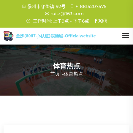
儋州市守垫镇192号
+18815207575
ruitz@163.com
工作时间: 上午9点 - 下午6点
体育热点
首页
-
体育热点