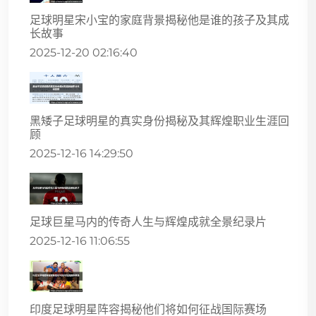
足球明星宋小宝的家庭背景揭秘他是谁的孩子及其成
长故事
2025-12-20 02:16:40
黑矮子足球明星的真实身份揭秘及其辉煌职业生涯回
顾
2025-12-16 14:29:50
足球巨星马内的传奇人生与辉煌成就全景纪录片
2025-12-16 11:06:55
印度足球明星阵容揭秘他们将如何征战国际赛场