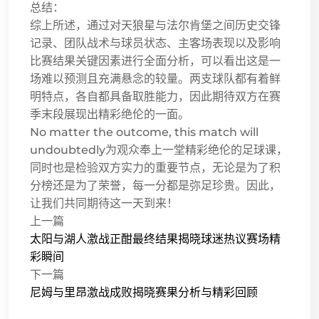
总结：
综上所述，通过对天狼星与法尔肯堡之间历史交锋
记录、团队战术与球员状态、主客场表现以及影响
比赛结果关键因素进行全面分析，可以看出这是一
场难以预测且充满悬念的较量。两支球队都有着鲜
明特点，各自都具备取胜能力，因此期待双方在赛
季末段展现出精彩绝伦的一面。
No matter the outcome, this match will
undoubtedly为观众奉上一堂精彩绝伦的足球课，
同时也是检验双方实力的重要节点，无论是为了积
分榜还是为了荣誉，每一分都是弥足珍贵。因此，
让我们共同期待这一天到来！
上一篇
太阳与湖人激战正酣最终结果揭晓球迷热议赛场精
彩瞬间
下一篇
尼姆与里昂激战成败揭晓赛果分析与精彩回顾