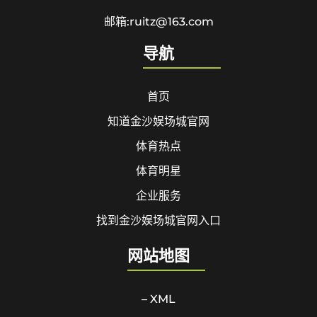
邮箱:ruitz@163.com
导航
首页
知道金沙娱场城官网
体育热点
体育明星
企业服务
找到金沙娱场城官网入口
网站地图
– XML