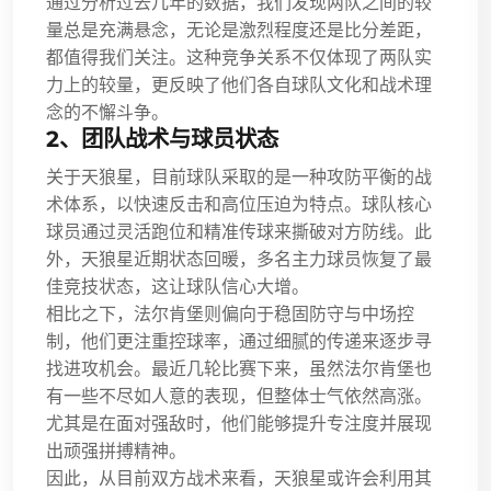
通过分析过去几年的数据，我们发现两队之间的较
量总是充满悬念，无论是激烈程度还是比分差距，
都值得我们关注。这种竞争关系不仅体现了两队实
力上的较量，更反映了他们各自球队文化和战术理
念的不懈斗争。
2、团队战术与球员状态
关于天狼星，目前球队采取的是一种攻防平衡的战
术体系，以快速反击和高位压迫为特点。球队核心
球员通过灵活跑位和精准传球来撕破对方防线。此
外，天狼星近期状态回暖，多名主力球员恢复了最
佳竞技状态，这让球队信心大增。
相比之下，法尔肯堡则偏向于稳固防守与中场控
制，他们更注重控球率，通过细腻的传递来逐步寻
找进攻机会。最近几轮比赛下来，虽然法尔肯堡也
有一些不尽如人意的表现，但整体士气依然高涨。
尤其是在面对强敌时，他们能够提升专注度并展现
出顽强拼搏精神。
因此，从目前双方战术来看，天狼星或许会利用其