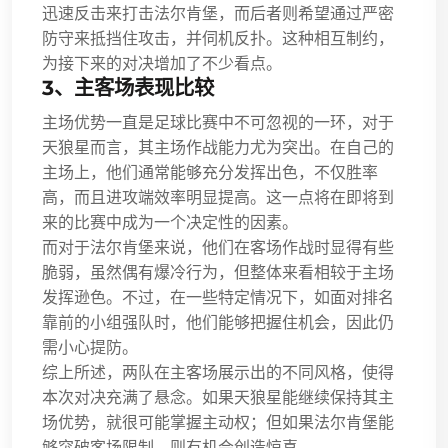
迅速反击来打击法尔肯堡，而后者则希望通过严密
防守来抵挡住攻击，并伺机反扑。这种相互制约，
为接下来的对决增加了不少看点。
3、主客场表现比较
主场优势一直是足球比赛中不可忽视的一环，对于
天狼星而言，其主场作战能力尤为突出。在自己的
主场上，他们通常能够充分发挥出色，不仅胜率
高，而且进攻端效率明显提高。这一点将在即将到
来的比赛中成为一个决定性的因素。
而对于法尔肯堡来说，他们在客场作战时显得有些
脆弱，虽然偶有爆冷行为，但整体来看相较于主场
发挥逊色。不过，在一些特定情况下，如面对排名
靠前的小组强队时，他们能够把握住机会，因此仍
需小心提防。
综上所述，两队在主客场展示出的不同风格，使得
本次对决充满了悬念。如果天狼星能继续保持其主
场优势，就很可能掌握主动权；但如果法尔肯堡能
够突破客场限制，则有机会创造惊喜。