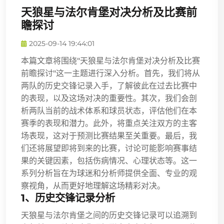
天狼星与法尔肯堡对决分析及比赛前
瞻探讨
2025-09-14 19:44:01
本篇文章将围绕"天狼星与法尔肯堡对决分析及比赛
前瞻探讨"这一主题进行深入分析。首先，我们将从
两队的历史交锋记录入手，了解彼此在过去比赛中
的表现，以及这场对决的重要性。其次，我们会剖
析两队当前的战术体系和球员状态，评估他们在本
赛季的表现和潜力。此外，将重点关注双方的主客
场表现，这对于预测比赛结果至关重要。最后，我
们还将展望即将到来的比赛，讨论可能影响赛事结
果的关键因素，包括伤病情况、心理状态等。这一
系列分析旨在为球迷和分析师提供全面、专业的观
察视角，从而更好地理解这场精彩对决。
1、历史交锋记录分析
天狼星与法尔肯堡之间的历史交锋记录可以追溯到