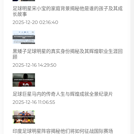
足球明星宋小宝的家庭背景揭秘他是谁的孩子及其成
长故事
2025-12-20 02:16:40
黑矮子足球明星的真实身份揭秘及其辉煌职业生涯回
顾
2025-12-16 14:29:50
足球巨星马内的传奇人生与辉煌成就全景纪录片
2025-12-16 11:06:55
印度足球明星阵容揭秘他们将如何征战国际赛场