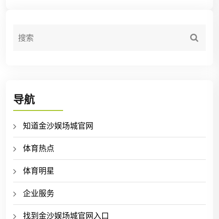
导航
知道金沙娱场城官网
体育热点
体育明星
企业服务
找到金沙娱场城官网入口