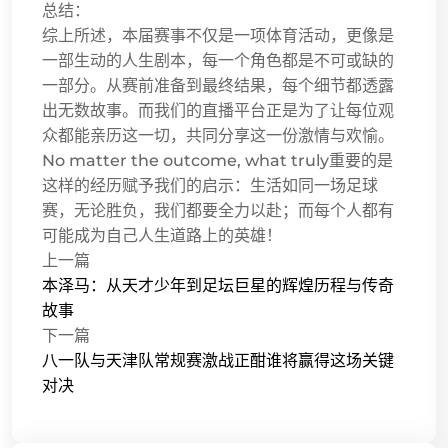
总结：
综上所述，本届赛事不仅是一项体育活动，更像是
一部生动的人生剧本，每一个角色都是不可或缺的
一部分。从赛前准备到最终结果，每个细节都透露
出无数故事。而我们的直播平台正是为了让每位观
众都能亲历这一切，共同分享这一份激情与欢愉。
No matter the outcome, what truly重要的是
这样的经历赋予我们的启示：生活如同一场足球
赛，无论胜负，我们都要全力以赴；而每个人都有
可能成为自己人生道路上的英雄！
上一篇
本泽马：从天才少年到足坛巨星的辉煌历程与传奇
故事
下一篇
八一队与天津队常规赛激战正酣谁将赢得这场关键
对决