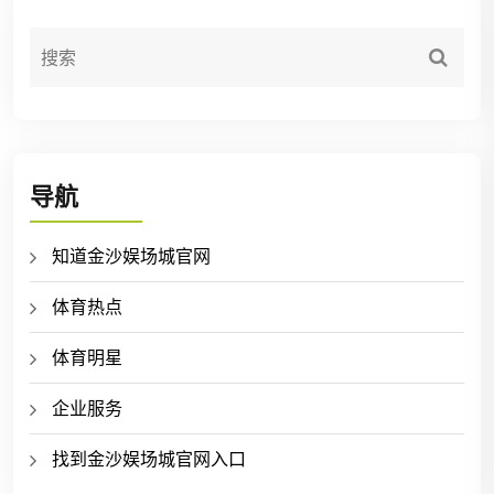
导航
知道金沙娱场城官网
体育热点
体育明星
企业服务
找到金沙娱场城官网入口