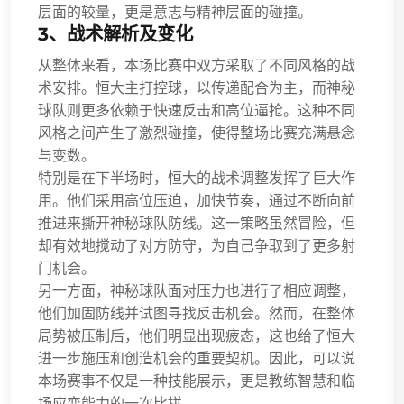
层面的较量，更是意志与精神层面的碰撞。
3、战术解析及变化
从整体来看，本场比赛中双方采取了不同风格的战
术安排。恒大主打控球，以传递配合为主，而神秘
球队则更多依赖于快速反击和高位逼抢。这种不同
风格之间产生了激烈碰撞，使得整场比赛充满悬念
与变数。
特别是在下半场时，恒大的战术调整发挥了巨大作
用。他们采用高位压迫，加快节奏，通过不断向前
推进来撕开神秘球队防线。这一策略虽然冒险，但
却有效地搅动了对方防守，为自己争取到了更多射
门机会。
另一方面，神秘球队面对压力也进行了相应调整，
他们加固防线并试图寻找反击机会。然而，在整体
局势被压制后，他们明显出现疲态，这也给了恒大
进一步施压和创造机会的重要契机。因此，可以说
本场赛事不仅是一种技能展示，更是教练智慧和临
场应变能力的一次比拼。