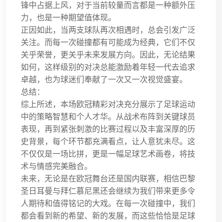
锋中占据上风，对于当前较量而言都是一种额外压
力，也是一种期望值体现。
正因如此，当两支球队再次相遇时，总会引发广泛
关注。而每一次碰撞都有可能成为经典，它们不仅
关乎荣誉，更关乎未来发展方向。因此，无论结果
如何，这样级别的对决总能激励着年轻一代去追求
卓越，也为球迷们奉献了一次又一次视觉盛宴。
总结：
综上所述，本场欧冠精彩对决充分展示了足球运动
中的策略智慧和个人才华。从战术布阵到关键球员
表现，再到紧张刺激的比赛过程以及丰富深厚的历
史背景，每个环节都充满看点，让人意犹未尽。这
不仅仅是一场比拼，更是一幅足球艺术画卷，将技
术与情感完美融合。
未来，无论是在欧冠舞台还是国内联赛，相信巴黎
圣日耳曼与拜仁慕尼黑还会继续为我们带来更多令
人期待和值得铭记的大戏。在每一次碰撞中，我们
都会看到新的希望、新的发展，而这些恰恰是足球