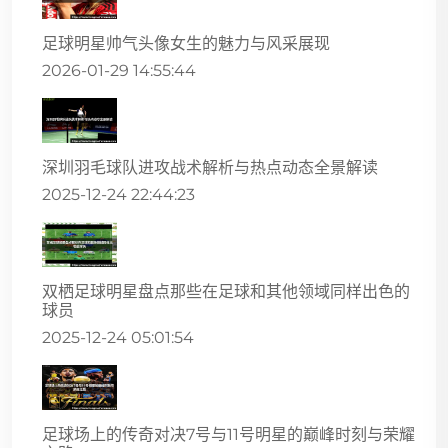
足球明星帅气头像女生的魅力与风采展现
2026-01-29 14:55:44
深圳羽毛球队进攻战术解析与热点动态全景解读
2025-12-24 22:44:23
双栖足球明星盘点那些在足球和其他领域同样出色的
球员
2025-12-24 05:01:54
足球场上的传奇对决7号与11号明星的巅峰时刻与荣耀