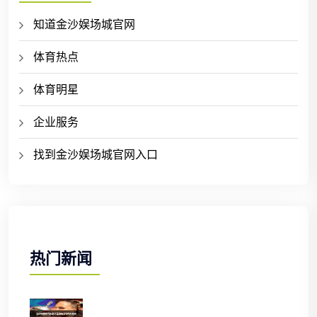
知道金沙娱场城官网
体育热点
体育明星
企业服务
找到金沙娱场城官网入口
热门新闻