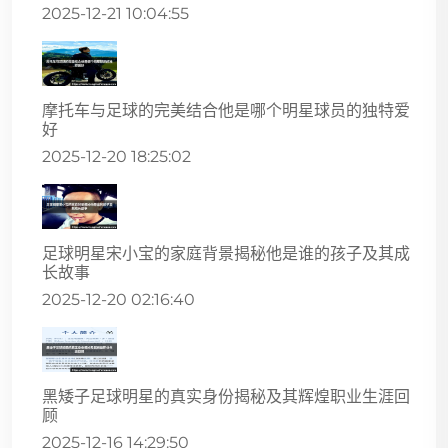
2025-12-21 10:04:55
摩托车与足球的完美结合他是哪个明星球员的独特爱
好
2025-12-20 18:25:02
足球明星宋小宝的家庭背景揭秘他是谁的孩子及其成
长故事
2025-12-20 02:16:40
黑矮子足球明星的真实身份揭秘及其辉煌职业生涯回
顾
2025-12-16 14:29:50