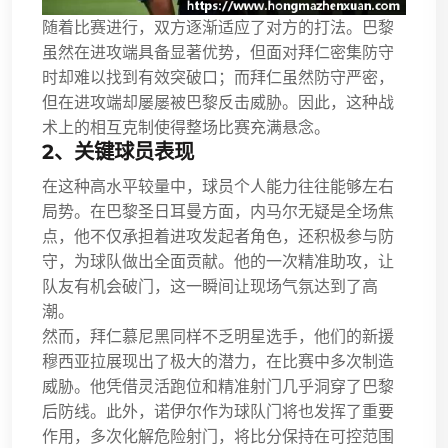
随着比赛进行，双方逐渐适应了对方的打法。巴黎
虽然在进攻端具备显著优势，但面对拜仁密集防守
时却难以找到有效突破口；而拜仁虽然防守严密，
但在进攻端却屡屡被巴黎反击威胁。因此，这种战
术上的相互克制使得整场比赛充满悬念。
2、关键球员表现
在这种高水平较量中，球员个人能力往往能够左右
局势。在巴黎圣日耳曼方面，内马尔无疑是全场焦
点，他不仅承担着进攻发起者角色，还积极参与防
守，为球队做出全面贡献。他的一次精准助攻，让
队友有机会破门，这一瞬间让现场气氛达到了高
潮。
然而，拜仁慕尼黑同样不乏明星选手，他们的新援
穆西亚拉展现出了极大的潜力，在比赛中多次制造
威胁。他凭借灵活跑位和精准射门几乎洞穿了巴黎
后防线。此外，诺伊尔作为球队门将也发挥了重要
作用，多次化解危险射门，将比分保持在可控范围