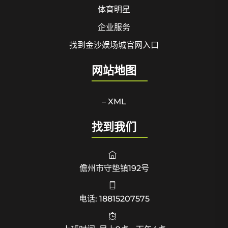
体育明星
企业服务
找到金沙娱场城官网入口
网站地图
– XML
找到我们
儋州市守垫镇192号
电话: 18815207575