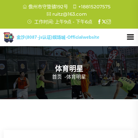
儋州市守垫镇192号
+18815207575
ruitz@163.com
工作时间: 上午9点 - 下午6点
体育明星
首页
-
体育明星