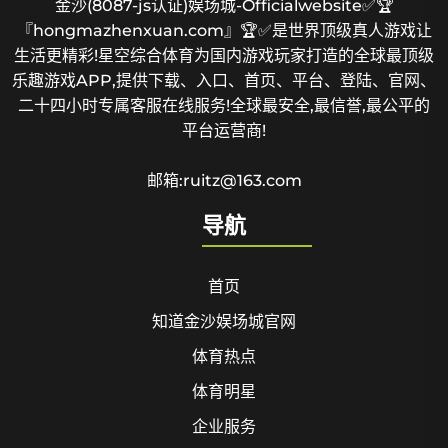
金沙(8087-js认证)娱场城-Officialwebsite✅🏆
『hongmazhenxuan.com』🏆✅是世界顶级真人游戏让
生活更精彩!星空综合体育为国内游戏玩家打造的全球最顶级
乐趣游戏APP,提供下载、入口、首页、平台、登陆、官网、
二十四小时专属客服在线服务!全球最安全,最信誉,最公平的
平台运营商!
邮箱:ruitz@163.com
导航
首页
知道金沙娱场城官网
体育热点
体育明星
企业服务