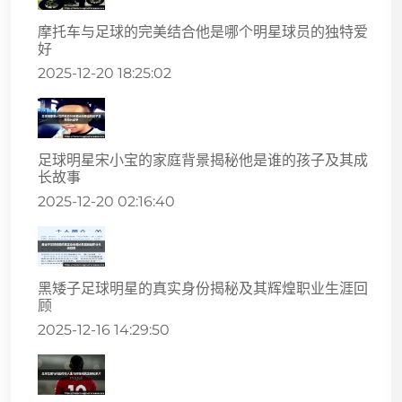
摩托车与足球的完美结合他是哪个明星球员的独特爱
好
2025-12-20 18:25:02
足球明星宋小宝的家庭背景揭秘他是谁的孩子及其成
长故事
2025-12-20 02:16:40
黑矮子足球明星的真实身份揭秘及其辉煌职业生涯回
顾
2025-12-16 14:29:50