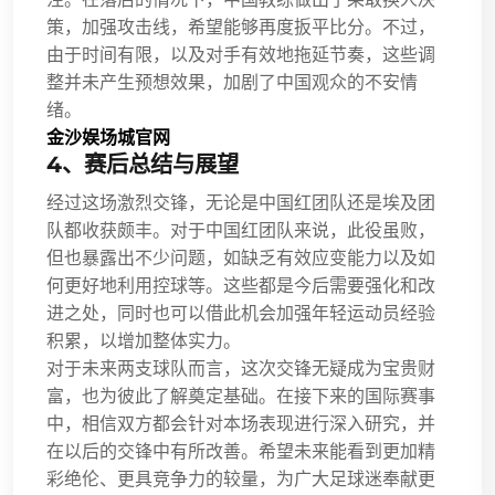
策，加强攻击线，希望能够再度扳平比分。不过，
由于时间有限，以及对手有效地拖延节奏，这些调
整并未产生预想效果，加剧了中国观众的不安情
绪。
金沙娱场城官网
4、赛后总结与展望
经过这场激烈交锋，无论是中国红团队还是埃及团
队都收获颇丰。对于中国红团队来说，此役虽败，
但也暴露出不少问题，如缺乏有效应变能力以及如
何更好地利用控球等。这些都是今后需要强化和改
进之处，同时也可以借此机会加强年轻运动员经验
积累，以增加整体实力。
对于未来两支球队而言，这次交锋无疑成为宝贵财
富，也为彼此了解奠定基础。在接下来的国际赛事
中，相信双方都会针对本场表现进行深入研究，并
在以后的交锋中有所改善。希望未来能看到更加精
彩绝伦、更具竞争力的较量，为广大足球迷奉献更