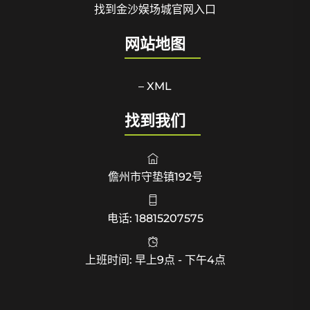
找到金沙娱场城官网入口
网站地图
– XML
找到我们
儋州市守垫镇192号
电话: 18815207575
上班时间: 早上9点 - 下午4点