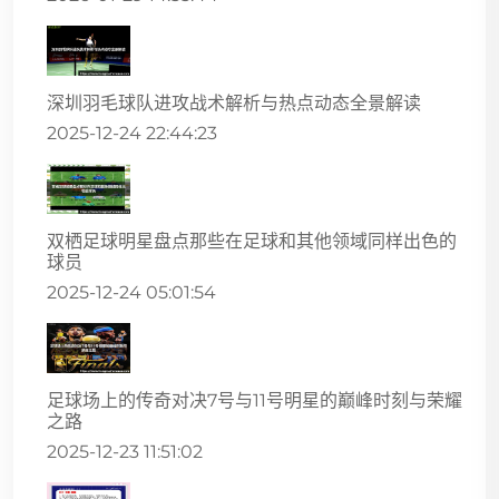
深圳羽毛球队进攻战术解析与热点动态全景解读
2025-12-24 22:44:23
双栖足球明星盘点那些在足球和其他领域同样出色的
球员
2025-12-24 05:01:54
足球场上的传奇对决7号与11号明星的巅峰时刻与荣耀
之路
2025-12-23 11:51:02