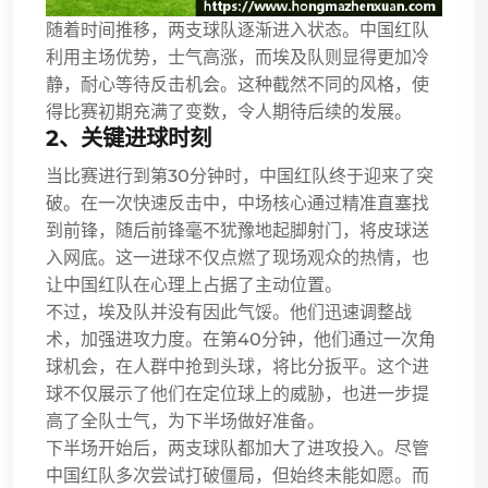
随着时间推移，两支球队逐渐进入状态。中国红队
利用主场优势，士气高涨，而埃及队则显得更加冷
静，耐心等待反击机会。这种截然不同的风格，使
得比赛初期充满了变数，令人期待后续的发展。
2、关键进球时刻
当比赛进行到第30分钟时，中国红队终于迎来了突
破。在一次快速反击中，中场核心通过精准直塞找
到前锋，随后前锋毫不犹豫地起脚射门，将皮球送
入网底。这一进球不仅点燃了现场观众的热情，也
让中国红队在心理上占据了主动位置。
不过，埃及队并没有因此气馁。他们迅速调整战
术，加强进攻力度。在第40分钟，他们通过一次角
球机会，在人群中抢到头球，将比分扳平。这个进
球不仅展示了他们在定位球上的威胁，也进一步提
高了全队士气，为下半场做好准备。
下半场开始后，两支球队都加大了进攻投入。尽管
中国红队多次尝试打破僵局，但始终未能如愿。而