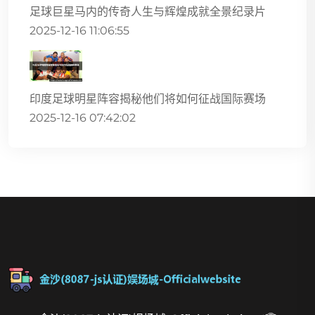
足球巨星马内的传奇人生与辉煌成就全景纪录片
2025-12-16 11:06:55
印度足球明星阵容揭秘他们将如何征战国际赛场
2025-12-16 07:42:02