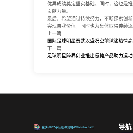
优异成绩奠定坚实基础。同时，这也是推
贡献力量。
最后，希望通过持续努力，不断探索创新
实现自我价值，同时也为集体取得佳绩添
上一篇
国际足球明星赛武汉盛况空前球迷热情高
下一篇
足球明星跨界创业推出氨糖产品助力运动
导航