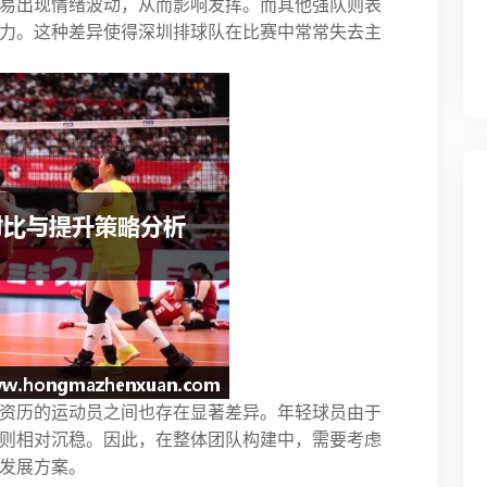
易出现情绪波动，从而影响发挥。而其他强队则表
力。这种差异使得深圳排球队在比赛中常常失去主
资历的运动员之间也存在显著差异。年轻球员由于
则相对沉稳。因此，在整体团队构建中，需要考虑
发展方案。