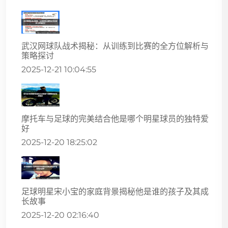
武汉网球队战术揭秘：从训练到比赛的全方位解析与
策略探讨
2025-12-21 10:04:55
摩托车与足球的完美结合他是哪个明星球员的独特爱
好
2025-12-20 18:25:02
足球明星宋小宝的家庭背景揭秘他是谁的孩子及其成
长故事
2025-12-20 02:16:40