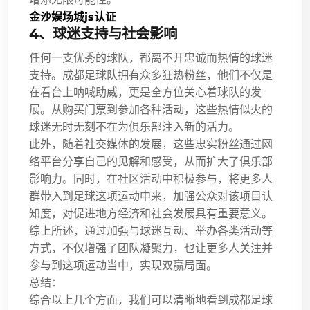
金沙娱场城js认证
4、球迷支持与社会影响
任何一支优秀的球队，都离不开忠诚而热情的球迷
支持。成都足球队拥有众多狂热粉丝，他们不仅是
在看台上呐喊助威，更是全方位关心着球队的发
展。从购买门票到参加各种活动，这些热情似火的
球迷无时无刻不在为俱乐部注入新的活力。
此外，随着社交媒体的发展，这些忠实粉丝通过网
络平台分享自己的见解和感受，从而扩大了俱乐部
影响力。同时，在社区活动中积极参与，将更多人
群带入到足球这项运动中来，加强公众对该项目认
知度，对促进地方经济和社会发展具有重要意义。
综上所述，通过加强与球迷互动、举办各类活动等
方式，不仅增强了团队凝聚力，也让更多人关注并
参与到这项运动当中，实现双赢局面。
总结：
综合以上几个方面，我们可以清晰地看到成都足球