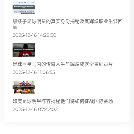
黑矮子足球明星的真实身份揭秘及其辉煌职业生涯回
顾
2025-12-16 14:29:50
足球巨星马内的传奇人生与辉煌成就全景纪录片
2025-12-16 11:06:55
印度足球明星阵容揭秘他们将如何征战国际赛场
2025-12-16 07:42:02