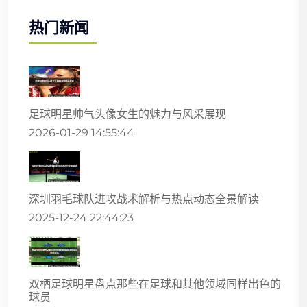
热门新闻
足球明星帅气头像女生的魅力与风采展现
2026-01-29 14:55:44
深圳羽毛球队进攻战术解析与热点动态全景解读
2025-12-24 22:44:23
双栖足球明星盘点那些在足球和其他领域同样出色的
球员