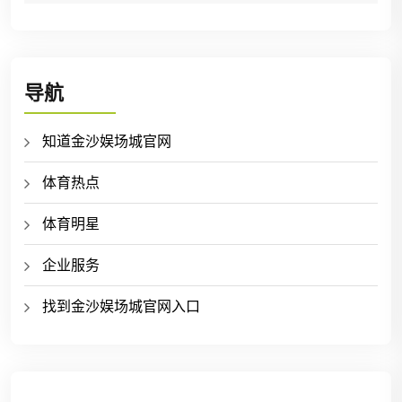
导航
知道金沙娱场城官网
体育热点
体育明星
企业服务
找到金沙娱场城官网入口