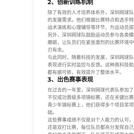
2、创新训练机制
除了有效的人才培养体系外，深圳网球队
的发展需求。他们根据比赛特点和选手特
战术演练和心理辅导等环节，为运动员提
另外，深圳网球队鼓励运动员参与各类模
磨砺，让队员们在紧张激烈的比赛环境中
刃有余。
与此同时，随着科技的发展，深圳网球队
表现进行实时监控与反馈。这种高科技助
都有据可依，有效提升了整体水平。
3、出色赛事表现
在过去的一年里，深圳网球代表队参加了
不仅成功晋级多项锦标赛，还在关键比赛
青少年锦标赛上，他们获得多个项目奖项
础。
这些赛事成绩不仅是对个人能力的认可，
还是双打比赛，每位队员都充分发挥自己