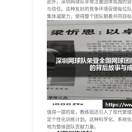
此外，深圳网球队非常注重团体氛围的营
与信任。这种友好的竞争环境促使每位队
集体凝聚力，使得整个团队朝着共同目标
值得一提的是，教练组还引入了现代管理
定个性化训练计划。这种科学化、系统化
地为整体团队贡献力量。