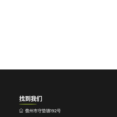
找到我们
儋州市守垫镇192号