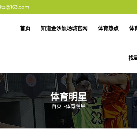
uitz@163.com
首页
知道金沙娱场城官网
体育热点
体
找
体育明星
首页
-
体育明星