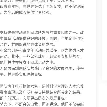
凝聚力，使得他们能够克服困难，实现突破。
取参赛资格，与世界级选手同场竞技，这不仅锻炼
，为今后的成长提供宝贵经验。
支持也是推动深圳网球队发展的重要因素之一。政
类体育活动提供良好的环境。同时，当地企业也纷
合作，共同促进地方体育的发展。
业余培训班和青少年活动日益增多，这为优秀人才
运动。此外，一些著名球星回归家乡参加慈善赛，
他们关注并投身于网球运动之中。
无疑为深圳网球队营造出了良好的发展氛围，使得
平，并最终实现理想目标。
团队协作排行榜第六名，是其科学合理的人才培养
赛事表现以及广泛社会支持相结合所带来的结果。
断向前迈进，实现更高层次的发展目标。
努力下，不断突破自我，再创辉煌。他们不仅会继