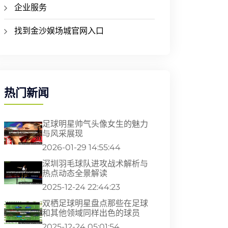
企业服务
找到金沙娱场城官网入口
热门新闻
足球明星帅气头像女生的魅力
与风采展现
2026-01-29 14:55:44
深圳羽毛球队进攻战术解析与
热点动态全景解读
2025-12-24 22:44:23
双栖足球明星盘点那些在足球
和其他领域同样出色的球员
2025-12-24 05:01:54