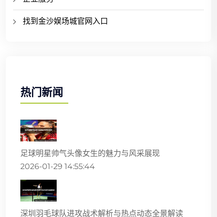
找到金沙娱场城官网入口
热门新闻
足球明星帅气头像女生的魅力与风采展现
2026-01-29 14:55:44
深圳羽毛球队进攻战术解析与热点动态全景解读