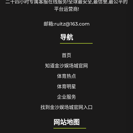
二十四小时专属客服在线服务!全球最安全,最信誉,最公平的
平台运营商!
邮箱:ruitz@163.com
导航
首页
知道金沙娱场城官网
体育热点
体育明星
企业服务
找到金沙娱场城官网入口
网站地图