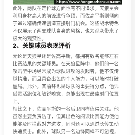
此外，两队在定位球方面也有不同追求。天狼星会
利用身材高大的前锋进行争顶，而佐高平斯则倾向
于通过精确传递创造直接射门机会。这些战术特色
不仅展示了两支球队自身的风格，也为观众带来了
极大的观赏性。
2、关键球员表现评析
无论是天狼星还是佐高平斯，都拥有数名能够左右
比赛结果的关键球员。在天狼星阵中，他们的一名
攻击型中场经常成为球队进攻的发起者，他不仅传
球精准，而且具备出色的个人能力，可以随时打破
僵局。此外，其前锋也是球队的重要得分点，他凭
借灵活跑位和敏锐嗅觉，总能出现在最佳射门位置
上。
相比之下，佐高平斯的一名后卫同样值得关注。他
虽然主要负责防守，但其出色的阅读比赛能力使他
能够及时拦截对方进攻，同时还可以通过长传策动
快速反击。此外，球队另一名边锋同样不可忽视，