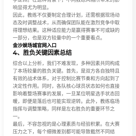
响显得尤为明显。
因此，教练不仅要制定合理计划，还需根据现场动
态及时调整战术，从而确保团队能在激烈竞争中取
得理想结果。这种适应能力是赢得赛事不可或缺的
一部分，也是双方较量中的一个重要看点。
金沙娱场城官网入口
4、胜负关键因素总结
综合以上分析，我们不难发现，多种因素共同构成
了本场较量的胜负关键。首先，是双方各自独特且
有效的战术体系，对于控制比赛节奏和方向起到了
决定性作用。同时，各队核心球员状态如何也直接
影响着整场赛事的发展，一旦某位明星选手状态回
暖，即便是落后也可能实现逆转。此外，教练临场
指挥与调整策略，同样是左右胜负的重要环节之
一。
最后，不容忽视的是心理素质与经验积累。在大赛
压力之下，每个细微差别都可能导致截然不同结