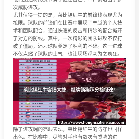
次威胁进攻。
尤其值得一提的是，莱比锡红牛的前锋线表现尤为
抢眼。球队的前锋们在比赛中展现了卓越的个人技
术和团队配合，通过快速的反击和精妙的配合撕开
了对方的防线。其中，一次精彩的团队进攻不仅打
破了僵局，还为球队奠定了胜利的基础。这一进球
不仅点燃了球队的士气，也让现场观众为之疯狂。
除了进攻端的亮眼表现，莱比锡红牛的防守也同样
出色。在比赛中，尽管对手也有数次有威胁的进