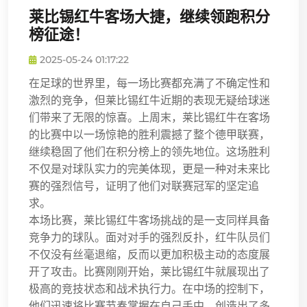
莱比锡红牛客场大捷，继续领跑积分
榜征途！
2025-05-24 01:17:22
在足球的世界里，每一场比赛都充满了不确定性和
激烈的竞争，但莱比锡红牛近期的表现无疑给球迷
们带来了无限的惊喜。上周末，莱比锡红牛在客场
的比赛中以一场惊艳的胜利震撼了整个德甲联赛，
继续稳固了他们在积分榜上的领先地位。这场胜利
不仅是对球队实力的完美体现，更是一种对未来比
赛的强烈信号，证明了他们对联赛冠军的坚定追
求。
本场比赛，莱比锡红牛客场挑战的是一支同样具备
竞争力的球队。面对对手的强烈反扑，红牛队员们
不仅没有丝毫退缩，反而以更加积极主动的态度展
开了攻击。比赛刚刚开始，莱比锡红牛就展现出了
极高的竞技状态和战术执行力。在中场的控制下，
他们迅速将比赛节奏掌握在自己手中，创造出了多