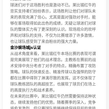
球迷们对于这场胜利也是激动不已。莱比锡红牛的
忠实支持者们纷纷表示，这场胜利让他们对球队未
来的表现充满了信心。尤其是面对强劲对手时，能
够在客场取得如此出色的成绩，无疑让球迷们对球
队的整体实力有了更深刻的认识。现场观众的欢呼
声和对球队的支持，不仅为比赛增添了许多激情，
也让球队感受到了来自粉丝的强大力量。
金沙娱场城js认证
从战术角度来看，莱比锡红牛本场比赛的表现可谓
是完美展现了他们的战术理念。主教练在赛前的战
术安排中充分考虑了对手的特点，精确布置了攻防
策略。球队的快速反击、精准传球以及强悍的防守
都在比赛中得到了淋漓尽致的发挥。这不仅体现了
球队教练团队的高超技艺，也展现了球员们在场上
的高度执行力和战术素养。
在未来的比赛中，莱比锡红牛仍然需要保持这种状
态，继续发扬他们的优势。随着赛季的深入，竞争
将愈发激烈，但只要球队能够继续保持目前的竞技