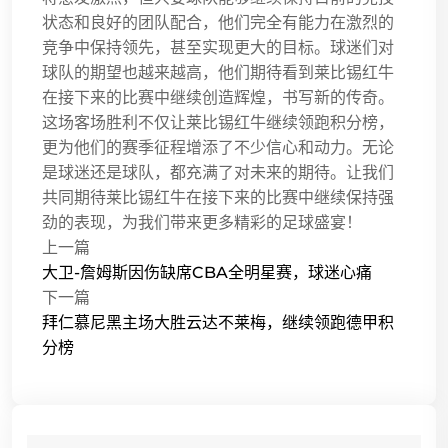
状态和良好的团队配合，他们完全有能力在激烈的
竞争中保持领先，甚至实现更大的目标。球迷们对
球队的期望也越来越高，他们期待看到莱比锡红牛
在接下来的比赛中继续创造辉煌，书写新的传奇。
这场客场胜利不仅让莱比锡红牛继续领跑积分榜，
更为他们的赛季征程增添了不少信心和动力。无论
是球迷还是球队，都充满了对未来的期待。让我们
共同期待莱比锡红牛在接下来的比赛中继续保持强
劲的表现，为我们带来更多精彩的足球盛宴！
上一篇
大卫-詹姆斯因伤缺席CBA全明星赛，球迷心痛
下一篇
拜仁慕尼黑主场大胜云达不莱梅，继续领跑德甲积
分榜